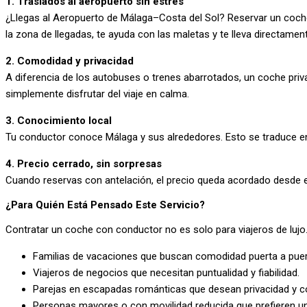
1. Traslados al aeropuerto sin estrés
¿Llegas al Aeropuerto de Málaga–Costa del Sol? Reservar un coche c
la zona de llegadas, te ayuda con las maletas y te lleva directament
2. Comodidad y privacidad
A diferencia de los autobuses o trenes abarrotados, un coche privad
simplemente disfrutar del viaje en calma.
3. Conocimiento local
Tu conductor conoce Málaga y sus alrededores. Esto se traduce en
4. Precio cerrado, sin sorpresas
Cuando reservas con antelación, el precio queda acordado desde el 
¿Para Quién Está Pensado Este Servicio?
Contratar un coche con conductor no es solo para viajeros de luj
Familias de vacaciones que buscan comodidad puerta a puer
Viajeros de negocios que necesitan puntualidad y fiabilidad.
Parejas en escapadas románticas que desean privacidad y c
Personas mayores o con movilidad reducida que prefieren un 