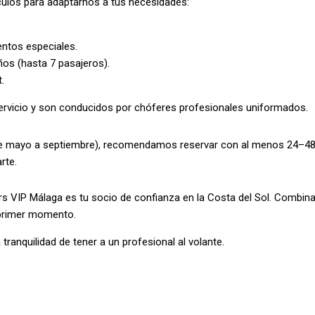
ulos para adaptarnos a tus necesidades:
entos especiales.
os (hasta 7 pasajeros).
.
ervicio y son conducidos por chóferes profesionales uniformados.
 (de mayo a septiembre), recomendamos reservar con al menos 24–48
rte.
ers VIP Málaga es tu socio de confianza en la Costa del Sol. Combina
 primer momento.
tranquilidad de tener a un profesional al volante.