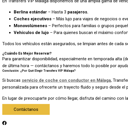
En Transfers VIP Málaga disponemos de una amplia gama de vehíc
Berlina estándar
– Hasta 3
pasajeros.
Coches ejecutivos
– Más lujo para viajes de negocios o ev
Monovolúmenes
– Perfectos para familias o grupos pequeñ
Vehículos de lujo
– Para quienes buscan el máximo confort
Todos los vehículos están asegurados, se limpian antes de cada s
¿Cuándo Es Mejor Reservar?
Para garantizar disponibilidad, especialmente en temporada alta
de última hora — contáctanos y haremos todo lo posible por ayuda
Conclusión: ¿Por Qué Elegir Transfers VIP Málaga?
Si buscas
servicio de coche con conductor en Málaga
, Transf
personalizada para ofrecerte un trayecto fluido y seguro desde el
En lugar de preocuparte por cómo llegar, disfruta del camino con la 
Contáctanos