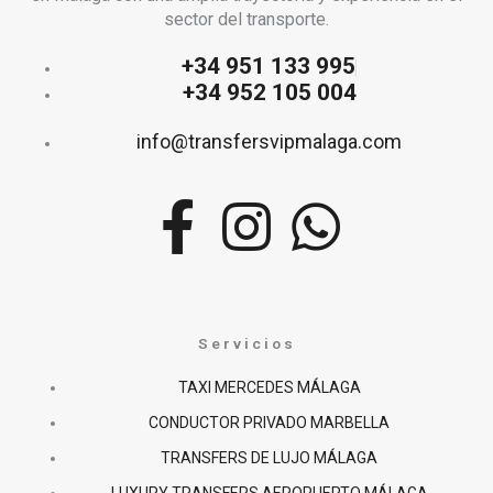
sector del transporte.
+34 951 133 995
+34 952 105 004
info@transfersvipmalaga.com
F
I
W
a
n
h
c
s
a
Servicios
e
t
t
TAXI MERCEDES MÁLAGA
CONDUCTOR PRIVADO MARBELLA
b
a
s
TRANSFERS DE LUJO MÁLAGA