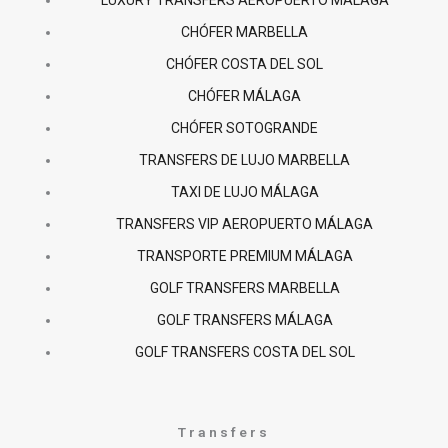
o
g
a
LUXURY TRANSFERS AEROPUERTO MÁLAGA
CHÓFER MARBELLA
o
r
p
CHÓFER COSTA DEL SOL
k
a
p
CHÓFER MÁLAGA
CHÓFER SOTOGRANDE
-
m
TRANSFERS DE LUJO MARBELLA
f
TAXI DE LUJO MÁLAGA
TRANSFERS VIP AEROPUERTO MÁLAGA
TRANSPORTE PREMIUM MÁLAGA
GOLF TRANSFERS MARBELLA
GOLF TRANSFERS MÁLAGA
GOLF TRANSFERS COSTA DEL SOL
Transfers